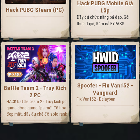
Hack PUBG Mobile Giả
Hack PUBG Steam (PC)
Lập
Đầy đủ chức năng bá đạo, Gói
thuê ít giờ, Kèm cả BYPASS
Spoofer - Fix Van152 -
Battle Team 2 - Truy Kích
Vanguard
2 PC
Fix Van152 - Delayban
HACK battle team 2 - Truy kich pc
game dòng game fps mới đồ họa
đẹp mắt, đầy đủ chế độ solo rank