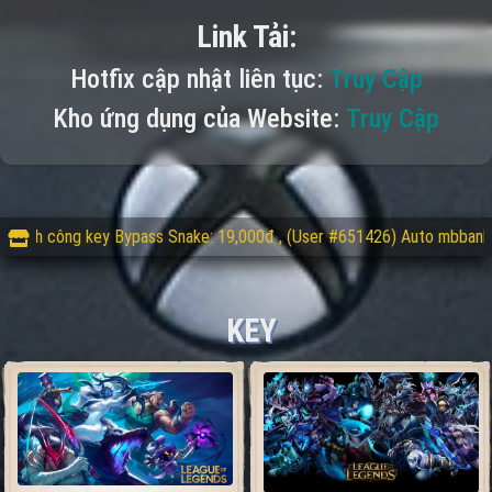
Link Tải:
Hotfix cập nhật liên tục:
Truy Cập
Kho ứng dụng của Website:
Truy Cập
công key Bypass Snake: 19,000đ , (User #651426) Auto mbbank: Nạp 20
KEY